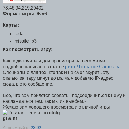
78.46.94.219:29402
Формат игры: 6vs6
Карты:
radar
missile_b3
Как посмотреть игру:
Как подключиться для просмотра нашего матча
подробно написано в статье
jusio
:
Что такое GamesTV
Специально для тех, кто так и не смог вкурить эту
статью, за пару минут до матча я добавлю IP-адрес
сюда, в это сообщение.
Все, что вам придется сделать - подсоединиться к нему и
наслаждаться тем, как мы их выебем.
^^
Желаю вам хорошего просмотра и отличной игры
etcfg
.
gl & hf
Анонимный
at
23:02