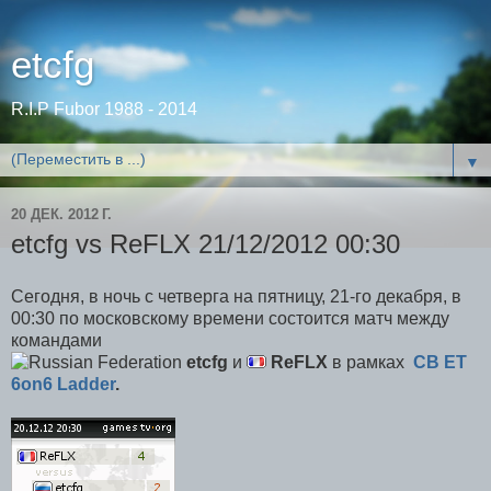
etcfg
R.I.P Fubor 1988 - 2014
▼
20 ДЕК. 2012 Г.
etcfg vs ReFLX 21/12/2012 00:30
Сегодня, в ночь с четверга на пятницу, 21-го декабря, в
00:30 по московскому времени состоится матч между
командами
etcfg
и
ReFLX
в
рамках
CB ET
6on6 Ladder
.