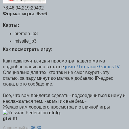
78.46.94.219:29402
Формат игры: 6vs6
Карты:
bremen_b3
missile_b3
Как посмотреть игру:
Как подключиться для просмотра нашего матча
подробно написано в статье
jusio
:
Что такое GamesTV
Специально для тех, кто так и не смог вкурить эту
статью, за пару минут до матча я добавлю IP-адрес
сюда, в это сообщение.
Все, что вам придется сделать - подсоединиться к нему и
наслаждаться тем, как мы их выебем.
^^
Желаю вам хорошего просмотра и отличной игры
etcfg
.
gl & hf
Анонимный
at
06:30