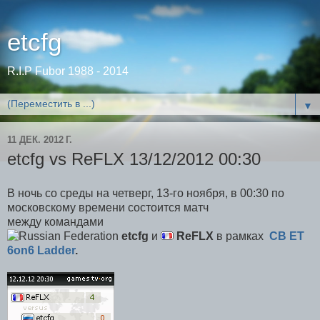
etcfg
R.I.P Fubor 1988 - 2014
▼
11 ДЕК. 2012 Г.
etcfg vs ReFLX 13/12/2012 00:30
В ночь со среды на четверг, 13-го ноября, в 00:30 по
московскому времени состоится матч
между командами
etcfg
и
ReFLX
в
рамках
CB ET
6on6 Ladder
.