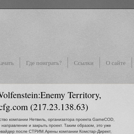
ачать
Где поиграть?
Ссылки
О сайте
olfenstein:Enemy Territory,
cfg.com (217.23.138.63)
дство компании Нетвиль, организатора проекта GameCOD,
 направление и закрыть проект. Таким образом, это уже
овайдер после СТРИМ.Арены компании Комстар-Директ,