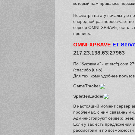
который нам пришлось пережи
Несмотря на эту печальную неп
очередной раз переезжают по 
сервер OMNI-XPSAVE, остальны
прописка:
OMNI-XPSAVE
ET Serve
217.23.138.63:27963
По "буковкам" - et.etcfg.com:
(спасибо jusio)
Для тех, кому удобнее пользо
GameTracker
SpletterLadder
В настоящий момент сервер ак
проблемах, с ним связанными.
Администрируют сервер:
beer,
Если у вас есть предложения 
рассмотрим и по возможности 