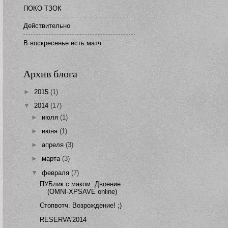
ПОКО ТЗОК
Действительно
В воскресенье есть матч
Архив блога
►
2015
(1)
▼
2014
(17)
►
июля
(1)
►
июня
(1)
►
апреля
(3)
►
марта
(3)
▼
февраля
(7)
ПУБлик с маком: Двоение
(OMNI-XPSAVE online)
Стопвотч. Возрождение! ;)
RESERVA'2014