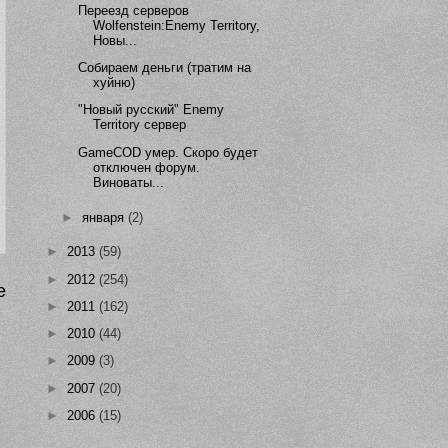
Переезд серверов
Wolfenstein:Enemy Territory,
Новы...
Собираем деньги (тратим на
хуйню)
"Новый русский" Enemy
Territory сервер
GameCOD умер. Скоро будет
отключен форум.
Виноваты...
►
января
(2)
►
2013
(59)
►
2012
(254)
е
►
2011
(162)
►
2010
(44)
►
2009
(3)
►
2007
(20)
►
2006
(15)