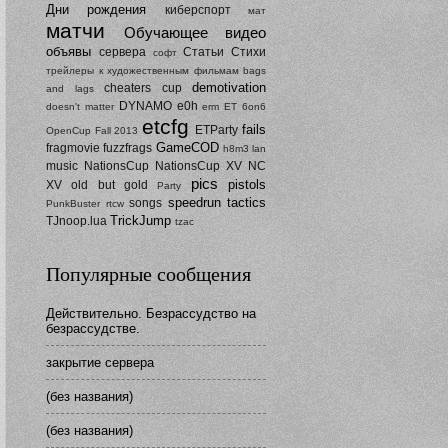
Дни рождения
киберспорт
мат
матчи
Обучающее видео
объявы
сервера
Статьи
Стихи
софт
трейлеры к художественным фильмам
bags
demotivation
cheaters
cup
and lags
DYNAMO
e0h
doesn't matter
erm
ET 6on6
etcfg
fails
ETParty
OpenCup Fall 2013
GameCOD
fragmovie
fuzzfrags
h8m3
lan
music
NationsCup
NationsCup XV
NC
pics
pistols
XV
old but gold
Party
speedrun
tactics
songs
PunkBuster
rtcw
TrickJump
TJnoop.lua
tzac
Популярные сообщения
Действительно. Безрассудство на
безрассудстве.
закрытие сервера
(без названия)
(без названия)