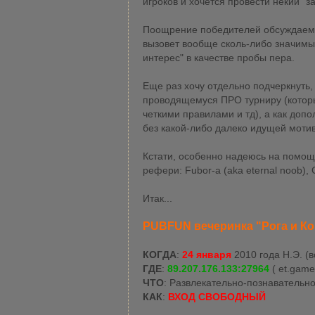
игроков и хочется провести некий "
Поощрение победителей обсуждаемо,
вызовет вообще сколь-либо значимый
интерес" в качестве пробы пера.
Еще раз хочу отдельно подчеркнуть,
проводящемуся ПРО турниру (которы
четкими правилами и тд), а как доп
без какой-либо далеко идущей моти
Кстати, особенно надеюсь на помощ
рефери: Fubor-a (aka eternal noob), 
Итак...
PUBFUN вечеринка "Рога и Ко
КОГДА
:
24 января
2010 года Н.Э. (
ГДЕ
:
89.207.176.133:27964
( et.game
ЧТО
: Развлекательно-познавательн
КАК
:
ВХОД СВОБОДНЫЙ