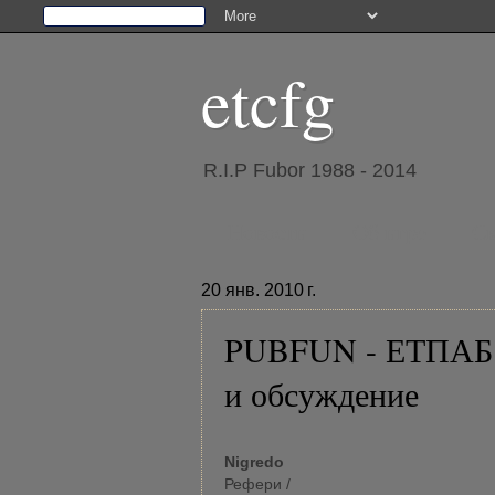
etcfg
R.I.P Fubor 1988 - 2014
Новости
Об игре
Ск
20 янв. 2010 г.
PUBFUN - ЕТПАБ з
и обсуждение
Nigredo
Рефери /