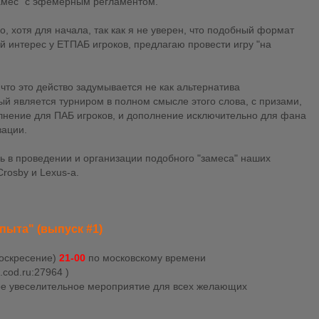
замес" с эфемерным регламентом.
 хотя для начала, так как я не уверен, что подобный формат
 интерес у ЕТПАБ игроков, предлагаю провести игру "на
 что это действо задумывается не как альтернатива
й является турниром в полном смысле этого слова, с призами,
олнение для ПАБ игроков, и дополнение исключительно для фана
вации.
ь в проведении и организации подобного "замеса" наших
Crosby и Lexus-a.
пыта" (выпуск #1)
воскресение)
21-00
по московскому времени
.cod.ru:27964 )
ое увеселительное мероприятие для всех желающих