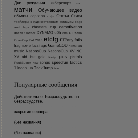
Дни рождения
киберспорт
мат
матчи
Обучающее видео
объявы
сервера
Статьи
Стихи
софт
трейлеры к художественным фильмам
bags
demotivation
cheaters
cup
and lags
DYNAMO
e0h
doesn't matter
erm
ET 6on6
etcfg
fails
ETParty
OpenCup Fall 2013
GameCOD
fragmovie
fuzzfrags
h8m3
lan
music
NationsCup
NationsCup XV
NC
pics
pistols
XV
old but gold
Party
speedrun
tactics
songs
PunkBuster
rtcw
TrickJump
TJnoop.lua
tzac
Популярные сообщения
Действительно. Безрассудство на
безрассудстве.
закрытие сервера
(без названия)
(без названия)