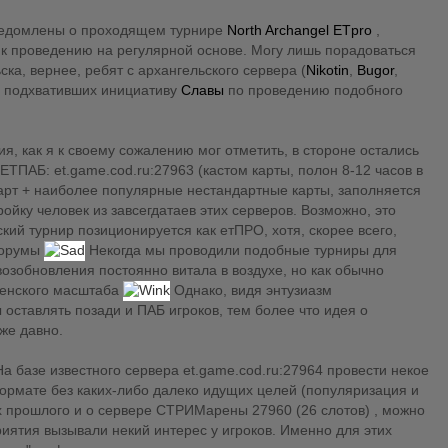
ведомлены о проходящем турнире
North Archangel ETpro
,
 к проведению на регулярной основе. Могу лишь порадоваться
ска, вернее, ребят с архангельского сервера (
Nikotin
,
Bugor
,
, подхвативших инициативу
Славы
по проведению подобного
я, как я к своему сожалению мог отметить, в стороне остались
ЕТПАБ: et.game.cod.ru:27963 (кастом карты, полон 8-12 часов в
ндарт + наиболее популярные нестандартные карты, заполняется
ойку человек из завсегдатаев этих серверов. Возможно, это
ский турнир позиционируется как етПРО, хотя, скорее всего,
форумы
Некогда мы проводили подобные турниры для
озобновления постоянно витала в воздухе, но как обычно
ленского масштаба
Однако, видя энтузиазм
 оставлять позади и ПАБ игроков, тем более что идея о
же давно.
На базе известного сервера et.game.cod.ru:27964 провести некое
рмате без каких-либо далеко идущих целей (популяризация и
х прошлого и о сервере СТРИМарены 27960 (26 слотов) , можно
иятия вызывали некий интерес у игроков. Именно для этих