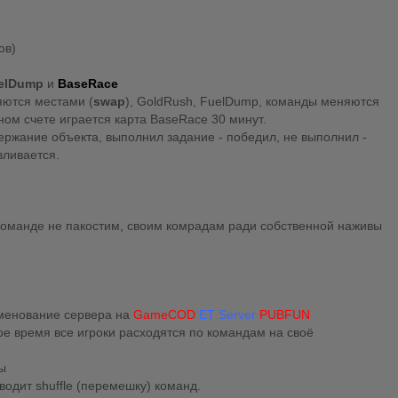
ов)
elDump
и
BaseRace
яются местами (
swap
), GoldRush, FuelDump, команды меняются
ном счете играется карта BaseRace 30 минут.
держание объекта, выполнил задание - победил, не выполнил -
вливается.
 команде не пакостим, своим комрадам ради собственной наживы
именование сервера на
GameCOD
ET Server
PUBFUN
ое время все игроки расходятся по командам на своё
ы
водит shuffle (перемешку) команд.