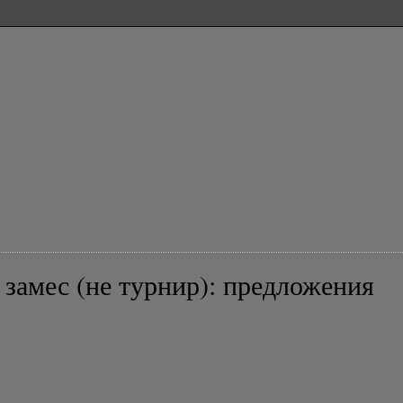
ачать
Где поиграть?
Ссылки
О сайте
амес (не турнир): предложения