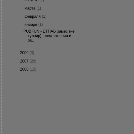
►
марта
(1)
►
февраля
(2)
▼
января
(1)
PUBFUN - ЕТПАБ замес (не
турнир): предложения и
об...
►
2009
(3)
►
2007
(20)
►
2006
(15)