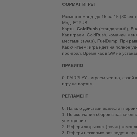
ФОРМАТ ИГРЫ
Размер команд: до 15 на 15 (30 слот
Мод: ETPUB
Карты:
GoldRush
(стандартный),
Fu
Как играем: GoldRush, команды мен
местами (
swap
), FuelDump. При рав
Как считаем: игра идет на полное у
проиграл. Время как в SW не устана
ПРАВИЛО
0. FAIRPLAY - играем честно, своей
игру не портим.
РЕГЛАМЕНТ
0. Начало действия возвестит пере
1. По окончании сборов в назначенн
усмотрение
2. Рефери закрывает (лочит) команд
3. Рефери несколько раз подряд про