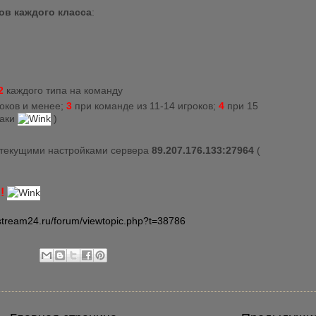
ов каждого класса
:
2
каждого типа на команду
оков и менее;
3
при команде из 11-14 игроков;
4
при 15
таки
)
 текущими настройками сервера
89.207.176.133:27964
(
!
.stream24.ru/forum/viewtopic.php?t=38786