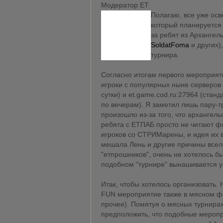
Модератор ЕТ
Полагаю, все уже ос
который планируется
за ребят из Архангель
SoldatFoma
и других)
турнира.
Согласно итогам первого мероприяти
игроки с популярных ныне серверов 
сутки) и et.game.cod.ru:27964 (ста
по вечерам). Я заметил лишь пару-тр
произошло из-за того, что архангель
ребята с ЕТПАБ просто не читают 
игроков со СТРИМарены, и идея их в
мешала Лень и другие причины все
"етпрошников", очень не хотелось бы
подобном "турнире" вынашивается у
Итак, чтобы хотелось организовать. 
FUN мероприятие также в мясном фо
прочее). Помятуя о мясных турнира
предположить, что подобные меропр