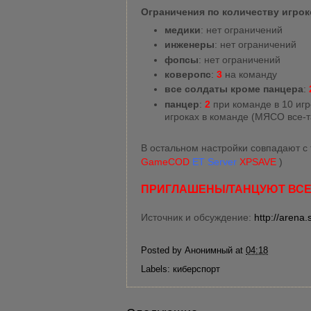
Ограничения по количеству игрок
медики
: нет ограничений
инженеры
: нет ограничений
фопсы
: нет ограничений
коверопс
:
3
на команду
все солдаты кроме панцера
:
панцер
:
2
при команде в 10 игр
игроках в команде (МЯСО все-
В остальном настройки совпадают с
GameCOD
ET Server
XPSAVE
)
ПРИГЛАШЕНЫ/ТАНЦУЮТ ВСЕ
Источник и обсуждение:
http://arena
Posted by
Анонимный
at
04:18
Labels:
киберспорт