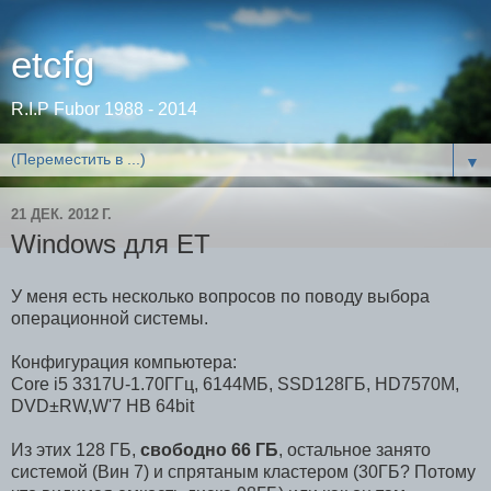
etcfg
R.I.P Fubor 1988 - 2014
▼
21 ДЕК. 2012 Г.
Windows для ЕТ
У меня есть несколько вопросов по поводу выбора
операционной системы.
Конфигурация компьютера:
Core i5 3317U-1.70ГГц, 6144МБ, SSD128ГБ, HD7570M,
DVD±RW,W'7 HB 64bit
Из этих 128 ГБ,
свободно 66 ГБ
, остальное занято
системой (Вин 7) и спрятаным кластером (30ГБ? Потому