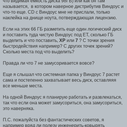
что видимая емкость диска 98ГБ) или как он там
называется, в котором наверное дистрибутив Виндоус и
что-то еще. CD с Виндоус мне не прислали, только
наклейка на днище ноута, потверждающая лицензию.
Если на этих 66 ГБ разметить еще один логический диск
и поставить туда чистую Виндоус под ЕТ, сколько ГБ
выделить и что поставить,
XP
или
7
? С точки зрения
быстродействия например? С других точек зрений?
Сколько места под что выделить?
Правда ли что 7 не замусоривается вовсе?
Еще я слышал что системная папка у Виндоус 7 растет
сама и постепенно захватывает весь диск, оставляяя
все меньше места.
На одной Виндоус я планирую работать и развлекаться,
так что если она может замусориться, она замусориться,
это наверняка.
П.С. пожалуйста без фантастических советов, я
например вряд ли полезу инженерить-ковырять