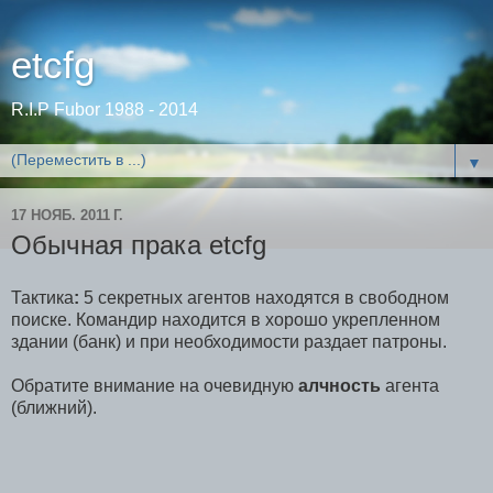
etcfg
R.I.P Fubor 1988 - 2014
▼
17 НОЯБ. 2011 Г.
Oбычная прака etcfg
Тактика
:
5 секретных агентов находятся в свободном
поиске. Командир находится в хорошо укрепленном
здании (банк) и при необходимости раздает патроны.
Обратите внимание на очевидную
алчность
агента
(ближний).