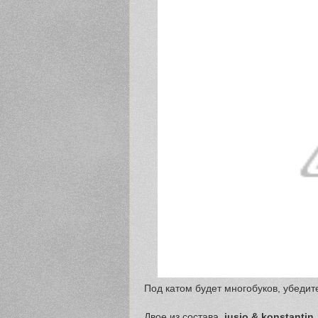
Под катом будет многобуков, убедит
Двое из состава,
jusio & konstantin