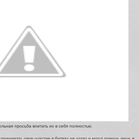
ельная просьба впитать их в себя полностью.
, принимать свое участие в битвах не хотят и могут помочь лишь в