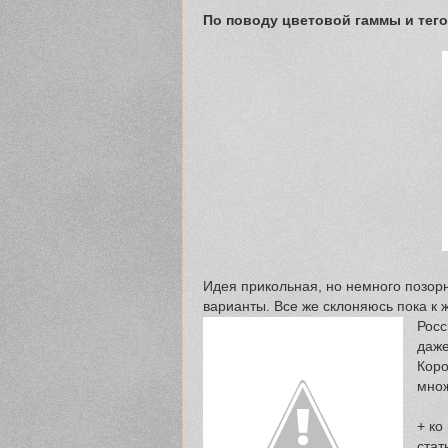
По поводу цветовой гаммы и тег
Идея прикольная, но немного позор
варианты. Все же склоняюсь пока к 
Росс
даже
Коро
множ
+ ко
стат