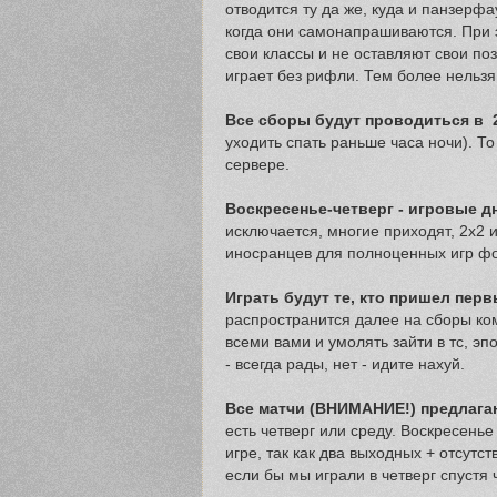
отводится ту да же, куда и панзерфа
когда они самонапрашиваются. При э
свои классы и не оставляют свои по
играет без рифли. Тем более нельзя
Все сборы будут проводиться в 
уходить спать раньше часа ночи). То
сервере.
Воскресенье-четверг - игровые д
исключается, многие приходят, 2х2 
иносранцев для полноценных игр фо
Играть будут те, кто пришел перв
распространится далее на сборы к
всеми вами и умолять зайти в тс, эп
- всегда рады, нет - идите нахуй.
Все матчи (ВНИМАНИЕ!) предлагаю
есть четверг или среду. Воскресенье
игре, так как два выходных + отсутс
если бы мы играли в четверг спустя 