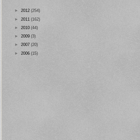
►
2012
(254)
►
2011
(162)
►
2010
(44)
►
2009
(3)
►
2007
(20)
►
2006
(15)