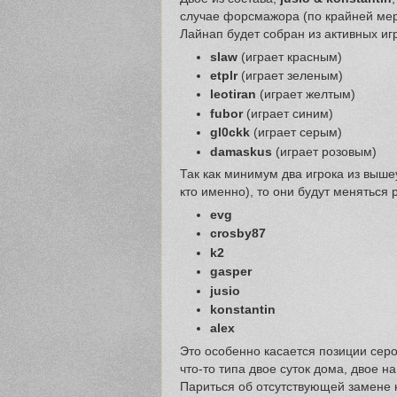
случае форсмажора (по крайней мер
Лайнап будет собран из активных и
slaw
(играет красным)
etplr
(играет зеленым)
leotiran
(играет желтым)
fubor
(играет синим)
gl0ckk
(играет серым)
damaskus
(играет розовым)
Так как минимум два игрока из выше
кто именно), то они будут меняться
evg
сrosby87
k2
gasper
jusio
konstantin
alex
Это особенно касается позиции серо
что-то типа двое суток дома, двое н
Париться об отсутствующей замене