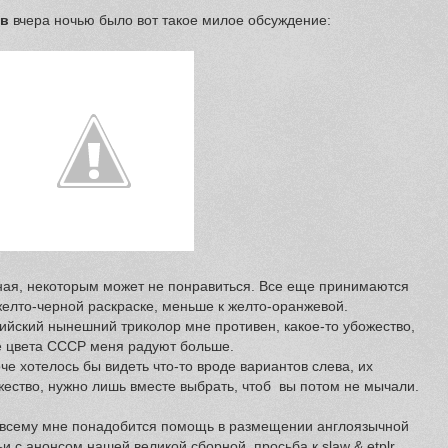
ов
вчера ночью было вот такое милое обсуждение:
ная, некоторым может не понравиться. Все еще принимаются
желто-черной раскраске, меньше к желто-оранжевой.
ийский нынешний триколор мне противен, какое-то убожество,
 цвета СССР меня радуют больше.
че хотелось бы видеть что-то вроде вариантов слева, их
ество, нужно лишь вместе выбрать, чтоб вы потом не мычали.
 всему мне понадобится помощь в размещении англоязычной
ьи с анонсом нашей великой сборной, просьба к slaw & etplr