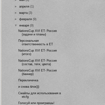
►
апреля
(1)
►
марта
(3)
►
февраля
(9)
▼
января
(9)
NationsCup XVI ET- Россия
(задачи и планы)
Персональная
ответственность в ЕТ
NationsCup XVI ET- Россия
(итого)
NationsCup XVI ET- Россия
(состав, теги, цвета)
NationsCup XVI ET- Россия
(баннер)
Перекличечка
и снова блок)))
Смайлы для использования в
etcfg
Голосуй или проиграешь!