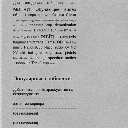
Дни рождения
киберспорт
мат
матчи
Обучающее видео
объявы
сервера
Статьи
Стихи
софт
трейлеры к художественным фильмам
bags
demotivation
cheaters
cup
and lags
DYNAMO
e0h
doesn't matter
erm
ET 6on6
etcfg
fails
ETParty
OpenCup Fall 2013
GameCOD
fragmovie
fuzzfrags
h8m3
lan
music
NationsCup
NationsCup XV
NC
pics
pistols
XV
old but gold
Party
speedrun
tactics
songs
PunkBuster
rtcw
TrickJump
TJnoop.lua
tzac
Популярные сообщения
Действительно. Безрассудство на
безрассудстве.
закрытие сервера
(без названия)
(без названия)