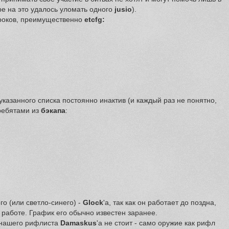
е на это удалось уломать одного
jusio
).
гроков, преимущественно
etcfg:
указанного списка постоянно инактив (и каждый раз не понятно,
 ребятами из
бэкапа
:
го (или светло-синего) -
Glock
'a, так как он работает до поздна,
а работе. График его обычно известен заранее.
 нашего рифлиста
Damaskus
'a не стоит - само оружие как рифл