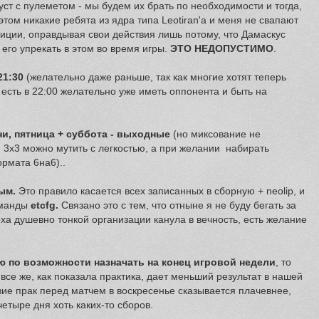
уст с пулеметом - мы будем их брать по необходимости и тогда,
том никакие ребята из ядра типа Leotiran'a и меня не свапают
зиции, оправдывая свои действия лишь потому, что Дамаскус
 его упрекать в этом во время игры.
ЭТО НЕДОПУСТИМО
.
21:30
(желательно даже раньше, так как многие хотят теперь
 есть в 22:00 желательно уже иметь оппонента и быть на
ни, пятница + суббота - выходные
(но миксование не
и 3х3 можно мутить с легкостью, а при желании набирать
рмата 6на6)..
ым.
Это правило касается всех записанных в сборную + neolip, и
оманды
etcfg.
Связано это с тем, что отныне я не буду бегать за
оха душевно тонкой организации канула в вечность, есть желание
 по возможности назначать на конец игровой недели
, то
 все же, как показала практика, дает меньший результат в нашей
твие прак перед матчем в воскресенье сказывается плачевнее,
четыре дня хоть каких-то сборов.