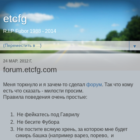
etcfg
R.I.P Fubor 1988 - 2014
▼
24 МАР. 2012 Г.
forum.etcfg.com
Меня торкнуло и я зачем-то сделал
форум
. Так что кому
есть что сказать - милости просим.
Правила поведения очень простые:
Не фейкатесь под Гаврилу
Не бесите Фубора
Не постите всякую хрень, за которою мне будет
сикирь башка (например варез, порево, и