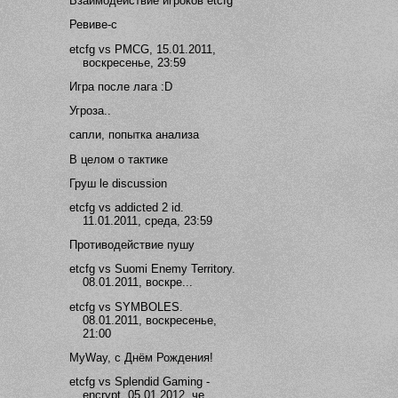
Взаимодействие игроков etcfg
Ревиве-с
etcfg vs PMCG, 15.01.2011,
воскресенье, 23:59
Игра после лага :D
Угроза..
сапли, попытка анализа
В целом о тактике
Груш le discussion
etcfg vs addicted 2 id.
11.01.2011, среда, 23:59
Противодействие пушу
etcfg vs Suomi Enemy Territory.
08.01.2011, воскре...
etcfg vs SYMBOLES.
08.01.2011, воскресенье,
21:00
MyWay, с Днём Рождения!
etcfg vs Splendid Gaming -
encrypt. 05.01.2012, че...