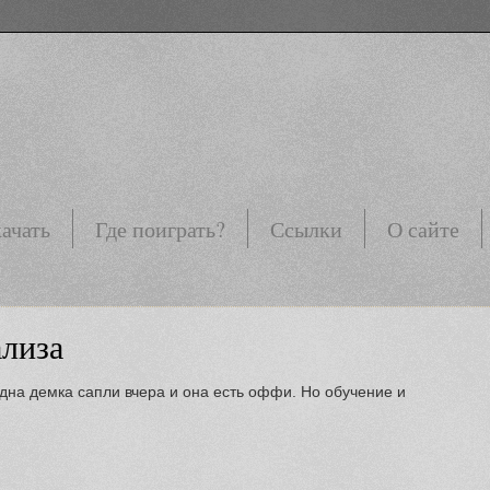
ачать
Где поиграть?
Ссылки
О сайте
ализа
одна демка сапли вчера и она есть оффи. Но обучение и