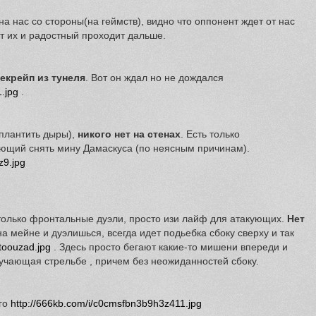
а нас со стороны(на геймств), видно что оппонент ждет от нас
т их и радостный проходит дальше.
екрейп из тунеля
. Вот он ждал но не дождался
.jpg
.
 плантить дыры),
никого нет на стенах
. Есть только
ющий снять мину Дамаскуса (по неясным причинам).
z9.jpg
только фронтальные дуэли, просто изи лайф для атакующих.
Нет
на мейне и дуэлишься, всегда идет подьебка сбоку сверху и так
toouzad.jpg
. Здесь просто бегают какие-то мишени впереди и
учающая стрельбе , причем без неожиданностей сбоку.
ого
http://666kb.com/i/c0cmsfbn3b9h3z411.jpg