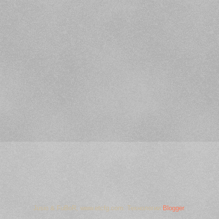
Jusio & FuBoR, www.etcfg.com. Технологии
Blogger
.