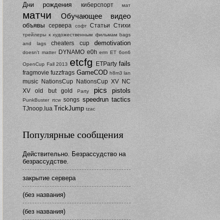
Дни рождения
киберспорт
мат
матчи
Обучающее видео
объявы
сервера
Статьи
Стихи
софт
трейлеры к художественным фильмам
bags
demotivation
cheaters
cup
and lags
DYNAMO
e0h
doesn't matter
erm
ET 6on6
etcfg
fails
ETParty
OpenCup Fall 2013
GameCOD
fragmovie
fuzzfrags
h8m3
lan
music
NationsCup
NationsCup XV
NC
pics
pistols
XV
old but gold
Party
speedrun
tactics
songs
PunkBuster
rtcw
TrickJump
TJnoop.lua
tzac
Популярные сообщения
Действительно. Безрассудство на
безрассудстве.
закрытие сервера
(без названия)
(без названия)