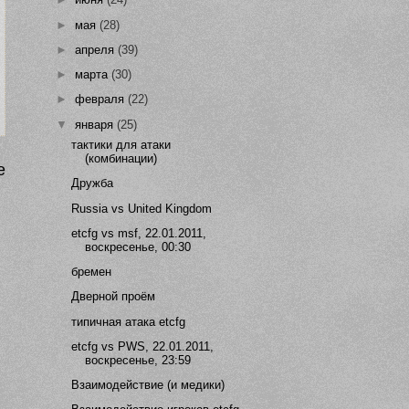
►
мая
(28)
►
апреля
(39)
►
марта
(30)
►
февраля
(22)
▼
января
(25)
тактики для атаки
(комбинации)
е
Дружба
Russia vs United Kingdom
etcfg vs msf, 22.01.2011,
воскресенье, 00:30
бремен
Дверной проём
типичная атака etcfg
etcfg vs PWS, 22.01.2011,
воскресенье, 23:59
Взаимодействие (и медики)