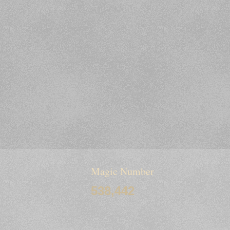
Magic Number
538,442