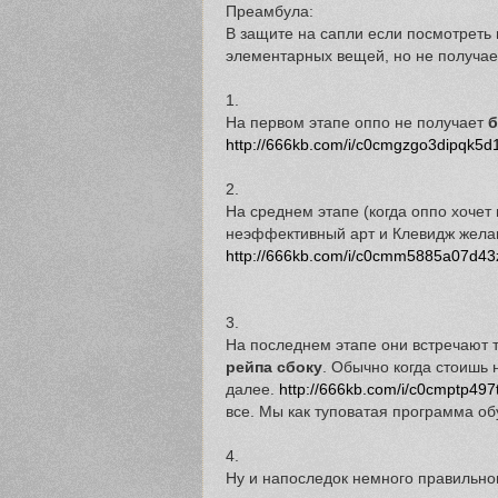
Преамбула:
В защите на сапли если посмотреть н
элементарных вещей, но не получае
1.
На первом этапе оппо не получает
б
http://666kb.com/i/c0cmgzgo3dipqk5d1
2.
На среднем этапе (когда оппо хочет
неэффективный арт и Клевидж жела
http://666kb.com/i/c0cmm5885a07d43
3.
На последнем этапе они встречают 
рейпа сбоку
. Обычно когда стоишь 
далее.
http://666kb.com/i/c0cmptp497
все. Мы как туповатая программа об
4.
Ну и напоследок немного правильн