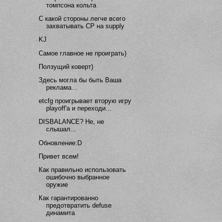
томпсона кольта
С какой стороны легче всего
захватывать CP на supply
KJ
Самое главное не проиграть)
Ползущий коверт)
Здесь могла бы быть Ваша
реклама...
etcfg проигрывает вторую игру
playoff'a и переходи...
DISBALANCE? Не, не
слышал...
Обновление:D
Привет всем!
Как правильно использовать
ошибочно выбранное
оружие
Как гарантированно
предотвратить defuse
динамита