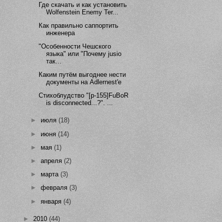
Где скачать и как установить
Wolfenstein Enemy Ter...
Как правильно саппортить
инженера
"Особенности Чешского
языка" или "Почему jusio
так...
Каким путём выгоднее нести
документы на Adlernest'e
Стихоблудство "[p-155]FuBoR
is disconnected...?". ...
►
июля
(18)
►
июня
(14)
►
мая
(1)
►
апреля
(2)
►
марта
(3)
►
февраля
(3)
►
января
(4)
►
2010
(44)