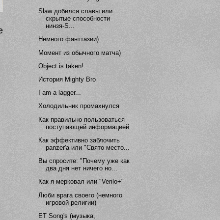
Slaw добился славы или
скрытые способности
нинзя-S...
е
Немного фанттазии)
Момент из обычного матча)
Object is taken!
История Mighty Bro
I am a lagger...
Холодильник промахнулся
Как правильно пользоваться
поступающей информацией
Как эффективно заблочить
panzer'а или "Свято место...
Вы спросите: "Почему уже как
два дня нет ничего но...
Как я мерковал или "Verilo+"
Люби врага своего (немного
игровой религии)
ET Song's (музыка,