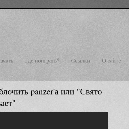
ачать
Где поиграть?
Ссылки
О сайте
блочить panzer'а или "Свято
ает"