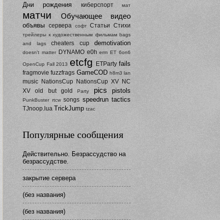
Дни рождения
киберспорт
мат
матчи
Обучающее видео
объявы
сервера
Статьи
Стихи
софт
трейлеры к художественным фильмам
bags
demotivation
cheaters
cup
and lags
DYNAMO
e0h
doesn't matter
erm
ET 6on6
etcfg
fails
ETParty
OpenCup Fall 2013
GameCOD
fragmovie
fuzzfrags
h8m3
lan
music
NationsCup
NationsCup XV
NC
pics
pistols
XV
old but gold
Party
speedrun
tactics
songs
PunkBuster
rtcw
TrickJump
TJnoop.lua
tzac
Популярные сообщения
Действительно. Безрассудство на
безрассудстве.
закрытие сервера
(без названия)
(без названия)