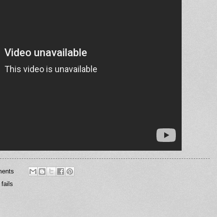
ents
,
fails