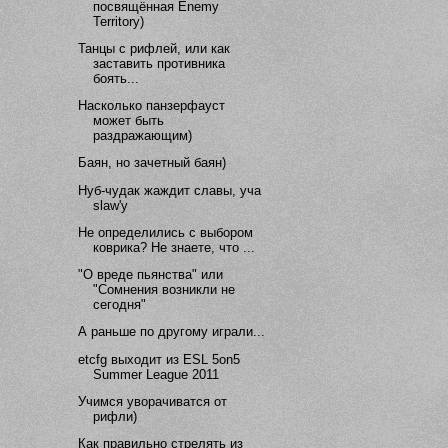
посвящённая Enemy
Territory)
Танцы с рифлей, или как
заставить противника
боять...
Насколько панзерфауст
может быть
раздражающим)
Баян, но зачетный баян)
Нуб-чудак жаждит славы, уча
slaw'у
Не определились с выбором
коврика? Не знаете, что ...
"О вреде пьянства" или
"Сомнения возникли не
сегодня"
А раньше по другому играли...
etcfg выходит из ESL 5on5
Summer League 2011
Учимся уворачиватся от
рифли)
Как правильно стрелять из