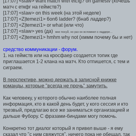
[17:07] <slaw> want match with etcfg? on gamestv (хочешь
матч с еткфг на геймств?)
[17:07] <slaw> on this week (на этой неделе)
[17:07] <Z|temezi1> 6on6 ladder? (6на6 ладдер?)
[17:07] <Z|temezi1> or what (или что)
[17:07] <slaw> yes (да)
мне похуй, но раз он вспомнил о ладдере...
[17:07] <Z|temezi1> hmhm why not (хммм почему бы и нет)
средство коммуникации - форум.
1. на геймств или на кросфаер создается топик где
приглашается 1-2 клана на матч. Кто отпишется, с тем и
сиграем.
В перспективе, можно держать в записной книжке
команды, которые "всегда не прочь" замутить.
Как человеку, у которого обычно наиболее полная
информация, кто в какой день будет, у кого сессия и кто
трезвый, предлагаю все же заниматься организацией и
дальше Фубору. С фразами-биндами могу помочь.
Конкретно тот диалог который я привел выше - я ему
сказал что "с ним свяжутся", ничего пока не обещал, так