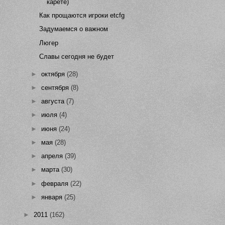
карете)
Как прощаются игроки etcfg
Задумаемся о важном
Люгер
Славы сегодня не будет
►
октября
(28)
►
сентября
(8)
►
августа
(7)
►
июля
(4)
►
июня
(24)
►
мая
(28)
►
апреля
(39)
►
марта
(30)
►
февраля
(22)
►
января
(25)
►
2011
(162)