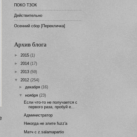
ПОКО ТЗОК
Действительно
Осенний сбор [Перекличка]
Архив блога
►
2015
(1)
►
2014
(17)
►
2013
(59)
▼
2012
(254)
►
декабря
(16)
▼
ноября
(23)
Если что-то не получается с
первого раза, пробуй е...
Администратор
е
Никогда не злите fuzz'a
Матч с z.salamapartio