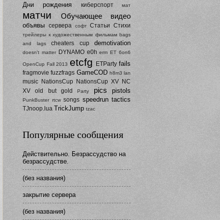
Дни рождения
киберспорт
мат
матчи
Обучающее видео
объявы
сервера
Статьи
Стихи
софт
трейлеры к художественным фильмам
bags
demotivation
cheaters
cup
and lags
DYNAMO
e0h
doesn't matter
erm
ET 6on6
etcfg
fails
ETParty
OpenCup Fall 2013
GameCOD
fragmovie
fuzzfrags
h8m3
lan
music
NationsCup
NationsCup XV
NC
pics
pistols
XV
old but gold
Party
speedrun
tactics
songs
PunkBuster
rtcw
TrickJump
TJnoop.lua
tzac
Популярные сообщения
Действительно. Безрассудство на
безрассудстве.
(без названия)
закрытие сервера
(без названия)