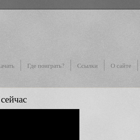
ачать
Где поиграть?
Ссылки
О сайте
сейчас