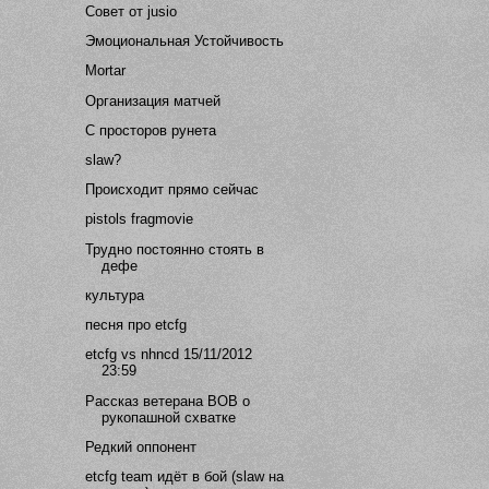
Совет от jusio
Эмоциональная Устойчивость
Mortar
Организация матчей
С просторов рунета
slaw?
Происходит прямо сейчас
pistols fragmovie
Трудно постоянно стоять в
дефе
культура
песня про etcfg
etcfg vs nhncd 15/11/2012
23:59
Рассказ ветерана ВОВ о
рукопашной схватке
Редкий оппонент
etcfg team идёт в бой (slaw на