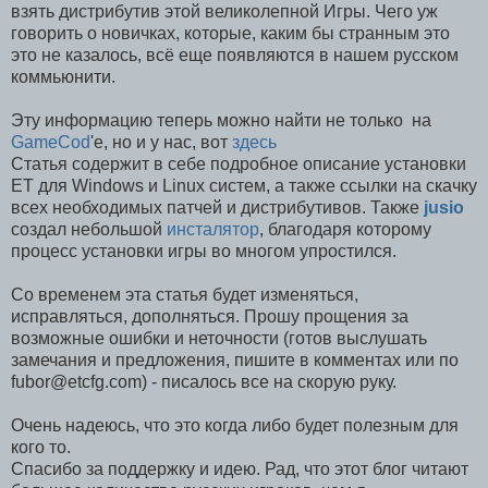
взять дистрибутив этой великолепной Игры. Чего уж
говорить о новичках, которые, каким бы странным это
это не казалось, всё еще появляются в нашем русском
коммьюнити.
Эту информацию теперь можно найти не только на
GameCod
'e, но и у нас, вот
здесь
Статья содержит в себе подробное описание установки
ЕТ для Windows и Linux систем, а также ссылки на скачку
всех необходимых патчей и дистрибутивов. Также
jusio
создал небольшой
инсталятор
, благодаря которому
процесс установки игры во многом упростился.
Со временем эта статья будет изменяться,
исправляться, дополняться. Прошу прощения за
возможные ошибки и неточности (готов выслушать
замечания и предложения, пишите в комментах или по
fubor@etcfg.com) - писалось все на скорую руку.
Очень надеюсь, что это когда либо будет полезным для
кого то.
Спасибо за поддержку и идею. Рад, что этот блог читают