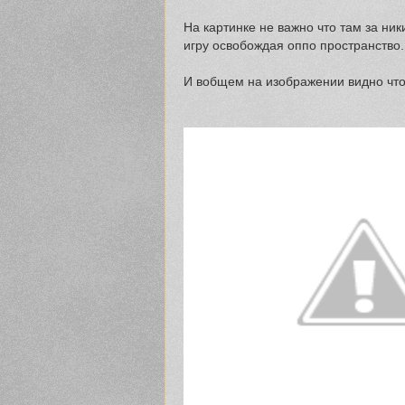
На картинке не важно что там за ник
игру освобождая оппо пространство
И вобщем на изображении видно что 