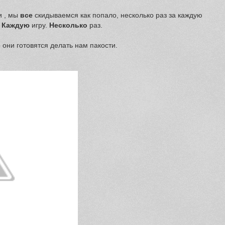
и , мы
все
скидываемся как попало, несколько раз за каждую
.
Каждую
игру.
Несколько
раз.
они готовятся делать нам пакости.