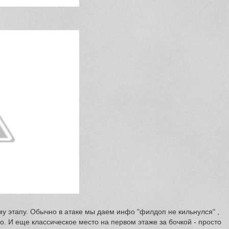
му этапу. Обычно в атаке мы даем инфо "филдоп не кильнулся" ,
. И еще классическое место на первом этаже за бочкой - просто