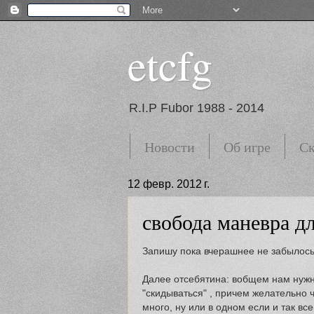
etcfg
R.I.P Fubor 1988 - 2014
Новости
Об игре
Ск
12 февр. 2012 г.
свобода маневра д
Запишу пока вчерашнее не забылось. 
Далее отсебятина: вобщем нам нужн
"скидываться" , причем желательно 
много, ну или в одном если и так все