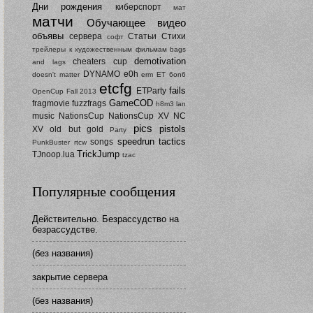
Дни рождения
киберспорт
мат
матчи
Обучающее видео
объявы
сервера
Статьи
Стихи
софт
трейлеры к художественным фильмам
bags
demotivation
cheaters
cup
and lags
DYNAMO
e0h
doesn't matter
erm
ET 6on6
etcfg
fails
ETParty
OpenCup Fall 2013
GameCOD
fragmovie
fuzzfrags
h8m3
lan
music
NationsCup
NationsCup XV
NC
pics
pistols
XV
old but gold
Party
speedrun
tactics
songs
PunkBuster
rtcw
TrickJump
TJnoop.lua
tzac
Популярные сообщения
Действительно. Безрассудство на
безрассудстве.
(без названия)
закрытие сервера
(без названия)