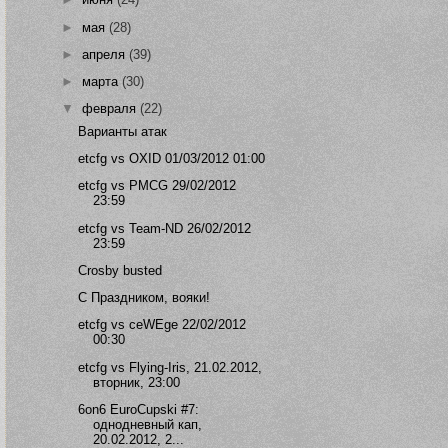
►
мая
(28)
►
апреля
(39)
►
марта
(30)
▼
февраля
(22)
Варианты атак
etcfg vs OXID 01/03/2012 01:00
etcfg vs PMCG 29/02/2012
23:59
etcfg vs Team-ND 26/02/2012
23:59
Crosby busted
С Праздником, вояки!
etcfg vs ceWEge 22/02/2012
00:30
etcfg vs Flying-Iris, 21.02.2012,
вторник, 23:00
6on6 EuroCupski #7:
однодневный кап,
20.02.2012, 2...