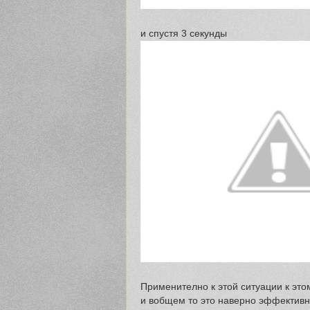
и спустя 3 секунды
Применително к этой ситуации к это
и вобщем то это наверно эффективно