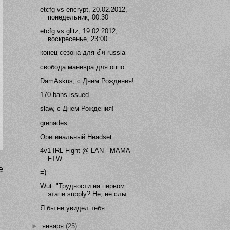
etcfg vs encrypt, 20.02.2012,
понедельник, 00:30
etcfg vs glitz, 19.02.2012,
воскресенье, 23:00
конец сезона для टीम russia
свобода маневра для оппо
DamAskus, с Днём Рождения!
170 bans issued
slaw, с Днем Рождения!
grenades
Оригинальный Headset
4v1 IRL Fight @ LAN - MAMA
FTW
е
=)
Wut: "Трудности на первом
этапе supply? Не, не слы...
Я бы не увидел тебя
►
января
(25)