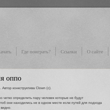
ачать
Где поиграть?
Ссылки
О сайте
ля оппо
Автор конкструктива Clown (с).
о четко определить пару человек которые не будут
чтоб они находились не в одном месте если путей для подхода
 видно.