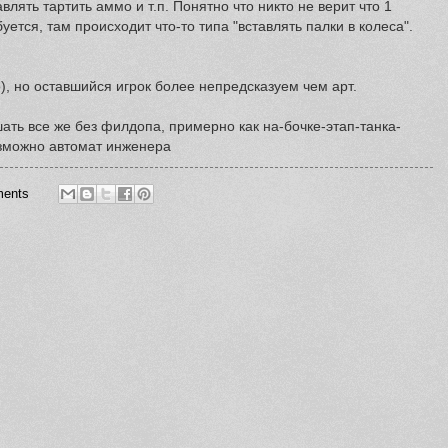
лять тартить аммо и т.п. Понятно что никто не верит что 1
буется, там происходит что-то типа "вставлять палки в колеса".
), но оставшийся игрок более непредсказуем чем арт.
ть все же без филдопа, примерно как на-бочке-этап-танка-
озможно автомат инженера
ents